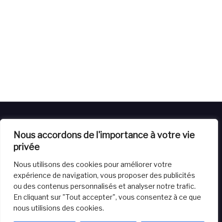
Nous accordons de l'importance à votre vie
privée
Nous utilisons des cookies pour améliorer votre
Livraison
Retours
Conditions générales de vente
expérience de navigation, vous proposer des publicités
Powered by
House of Balloon
Website crafted by Virtuals
ou des contenus personnalisés et analyser notre trafic.
Vision
En cliquant sur "Tout accepter", vous consentez à ce que
nous utilisions des cookies.