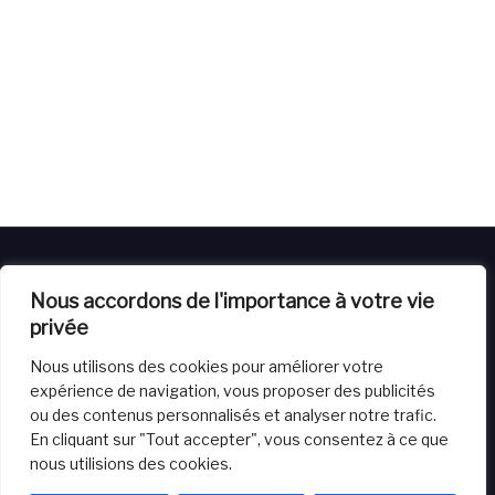
Nous accordons de l'importance à votre vie
privée
Nous utilisons des cookies pour améliorer votre
Livraison
Retours
Conditions générales de vente
expérience de navigation, vous proposer des publicités
Powered by
House of Balloon
Website crafted by Virtuals
ou des contenus personnalisés et analyser notre trafic.
Vision
En cliquant sur "Tout accepter", vous consentez à ce que
nous utilisions des cookies.