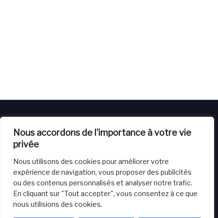
Nous accordons de l'importance à votre vie
privée
Nous utilisons des cookies pour améliorer votre
Livraison
Retours
Conditions générales de vente
expérience de navigation, vous proposer des publicités
Powered by
House of Balloon
Website crafted by Virtuals
ou des contenus personnalisés et analyser notre trafic.
Vision
En cliquant sur "Tout accepter", vous consentez à ce que
nous utilisions des cookies.