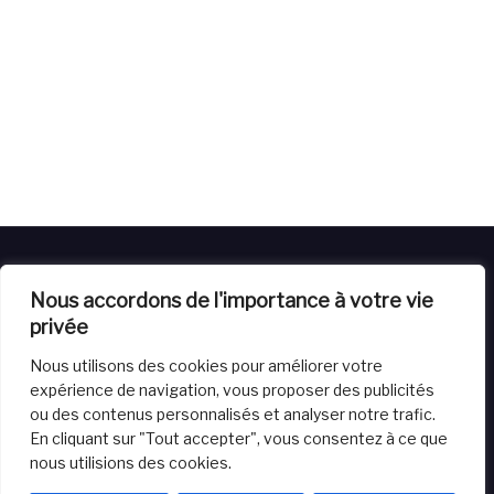
Nous accordons de l'importance à votre vie
privée
Nous utilisons des cookies pour améliorer votre
Livraison
Retours
Conditions générales de vente
expérience de navigation, vous proposer des publicités
Powered by
House of Balloon
Website crafted by Virtuals
ou des contenus personnalisés et analyser notre trafic.
Vision
En cliquant sur "Tout accepter", vous consentez à ce que
nous utilisions des cookies.